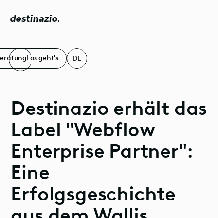
destinazio.
Beratung
Los geht's
DE
Destinazio erhält das
Label "Webflow
Enterprise Partner":
Eine
Erfolgsgeschichte
aus dem Wallis