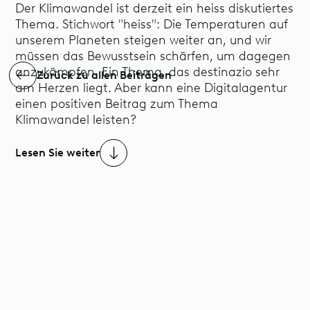
Der Klimawandel ist derzeit ein heiss diskutiertes
Thema. Stichwort "heiss": Die Temperaturen auf
unserem Planeten steigen weiter an, und wir
müssen das Bewusstsein schärfen, um dagegen
anzukämpfen. Ein Thema, das destinazio sehr
Zurück zu allen Beiträgen
am Herzen liegt. Aber kann eine Digitalagentur
einen positiven Beitrag zum Thema
Klimawandel leisten?
Lesen Sie weiter